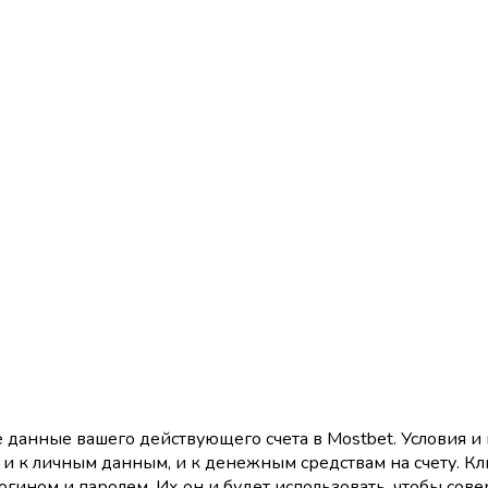
е данные вашего действующего счета в Mostbet. Условия 
уп и к личным данным, и к денежным средствам на счету. 
гином и паролем. Их он и будет использовать, чтобы сов