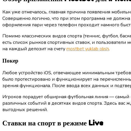
Как уже отмечалось, главная причина появления мобиль
Совершенно логично, что при этом программа не должн
оформления пари через телефон проходит намного быст
Помимо классических видов спорта (теннис, футбол, бас
есть список рынков спортивных ставок, и пользователи м
на каждый депозит на счету
mostbet yuklab olish
.
Покер
Любое устройство iOS, отвечающее минимальным требов
было протестировано и функционирует на перечисленны
зрения функционала. После ввода всех данных и подтве
Игроков порадует обширная футбольная линия — самый п
различных событий в десятках видов спорта. Здесь вас 
выгодных решений.
Ставки на спорт в режиме Live