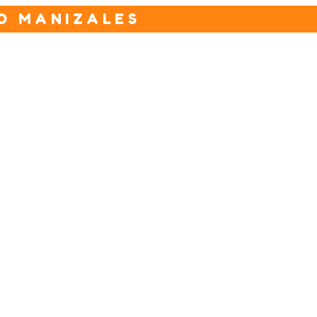
DO MANIZALES