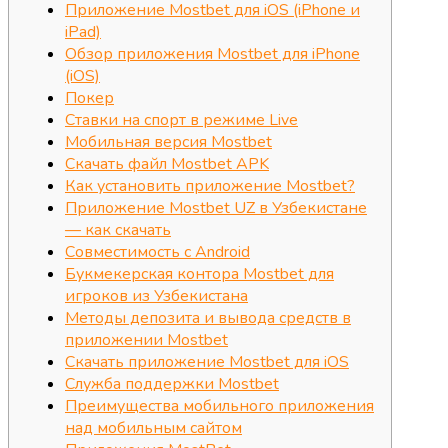
Приложение Mostbet для iOS (iPhone и
iPad)
Обзор приложения Mostbet для iPhone
(iOS)
Покер
Ставки на спорт в режиме Live
Мобильная версия Mostbet
Скачать файл Mostbet APK
Как установить приложение Mostbet?
Приложение Mostbet UZ в Узбекистане
— как скачать
Совместимость с Android
Букмекерская контора Mostbet для
игроков из Узбекистана
Методы депозита и вывода средств в
приложении Mostbet
Скачать приложение Mostbet для iOS
Служба поддержки Mostbet
Преимущества мобильного приложения
над мобильным сайтом