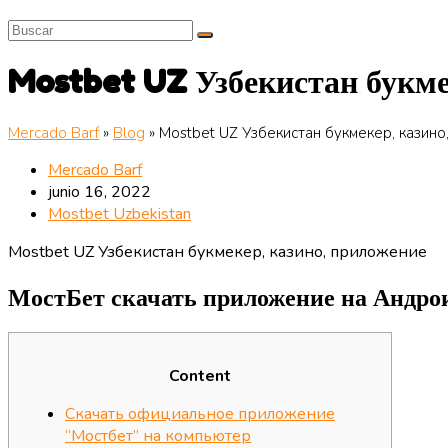
búsqueda
de
la
Mostbet UZ Узбекистан букме
web
Mercado Barf
»
Blog
»
Mostbet UZ Узбекистан букмекер, казино
Autor
Mercado Barf
de
Publicación
junio 16, 2022
la
de
Categoría
Mostbet Uzbekistan
entrada:
la
de
Mostbet UZ Узбекистан букмекер, казино, приложение
entrada:
la
entrada:
МостБет скачать приложение на Андрои
Content
Скачать официальное приложение
“Мостбет” на компьютер