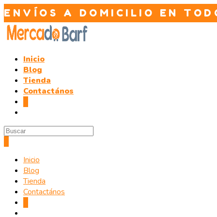
Saltar
ENVÍOS A DOMICILIO EN TO
al
contenido
Inicio
Blog
Tienda
Contactános
0
Alternar
búsqueda
de
0
la
web
Inicio
Blog
Tienda
Contactános
0
Alternar