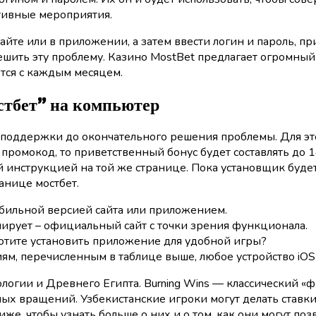
ртивные мероприятия.
айте или в приложении, а затем ввести логин и пароль, п
ешить эту проблему. Казино MostBet предлагает огромный
тся с каждым месяцем.
тбет” на компьютер
 поддержки до окончательного решения проблемы. Для этог
ш промокод, то приветственный бонус будет составлять до 
 инструкцией на той же странице. Пока установщик будет
анице мостбет.
бильной версией сайта или приложением.
ирует – официальный сайт с точки зрения функционала.
ы хотите установить приложение для удобной игры?
иям, перечисленным в таблице выше, любое устройство i
гии и Древнего Египта. Burning Wins — классический «фр
сных вращений. Узбекистанские игроки могут делать ставк
иже, чтобы узнать больше о них и о том, как они могут п