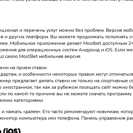
кционал и перечень услуг можно без проблем. Версия моб
в и других платформ. Вы можете продолжать пополнять сч
алее. Мобильное приложение делает Mostbet доступным 24 
ожения для операционных систем Андроид и iOS. Если же
z casino MostBet мобильная версия.
ени на прием ставок.
артам, и особенности некоторых правил могут отличаться
екер предлагает делать ставки не только на спортивные со
 иностранное, так как за рубежом посещать сайт можно б
ли по какой-то причине вы не можете скачать программу 
всеми категориями.
 и нажать «далее». Его часто рекомендуют новичкам, кот
монитор компьютера или телефона. Панель управления ра
 (iOS)